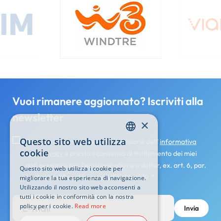
Image
Vuoi rimanere aggiornato? Iscriviti alla
newsletter
×
Questo sito web utilizza
Dichiaro di avere preso attenta visione dell’
informativa
ENGLISH
cookie
sulla privacy
e presto il consenso al trattamento dei miei
ITALIAN
dati personali per l’iscrizione alla newsletter, ex. art. 6, par.
Questo sito web utilizza i cookie per
1 lett. A) del Regolamento (UE) 2016/679.
*
migliorare la tua esperienza di navigazione.
Utilizzando il nostro sito web acconsenti a
tutti i cookie in conformità con la nostra
policy per i cookie.
Read more