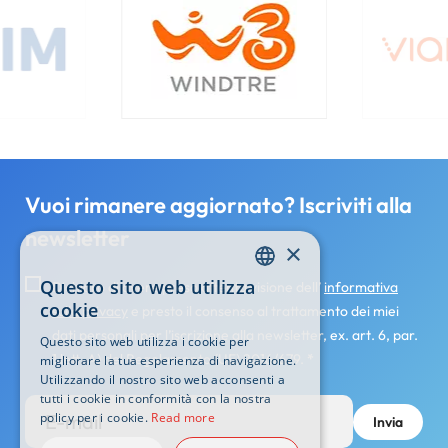
Image
Vuoi rimanere aggiornato? Iscriviti alla
newsletter
×
Questo sito web utilizza
Dichiaro di avere preso attenta visione dell’
informativa
ENGLISH
cookie
sulla privacy
e presto il consenso al trattamento dei miei
ITALIAN
dati personali per l’iscrizione alla newsletter, ex. art. 6, par.
Questo sito web utilizza i cookie per
1 lett. A) del Regolamento (UE) 2016/679.
*
migliorare la tua esperienza di navigazione.
Utilizzando il nostro sito web acconsenti a
tutti i cookie in conformità con la nostra
policy per i cookie.
Read more