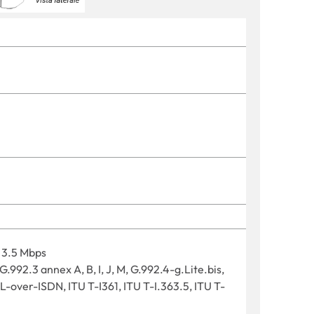
 3.5 Mbps
.992.3 annex A, B, I, J, M, G.992.4-g.Lite.bis,
SL-over-ISDN, ITU T-I361, ITU T-I.363.5, ITU T-