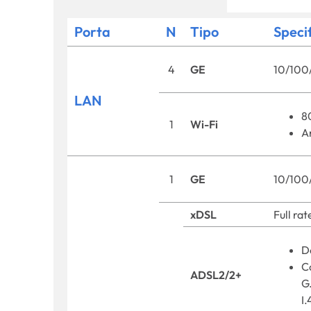
Porta
N
Tipo
Speci
4
GE
10/100
LAN
8
1
Wi-Fi
A
1
GE
10/100
xDSL
Full ra
D
Co
ADSL2/2+
G.
I.