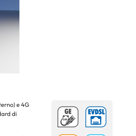
terno) e 4G
dard di