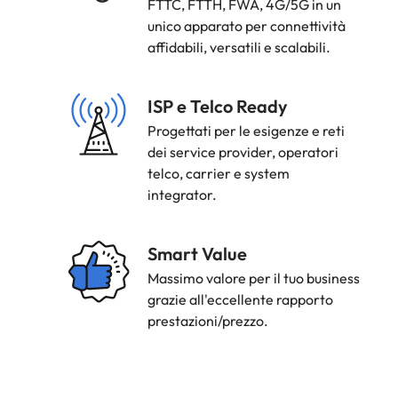
FTTC, FTTH, FWA, 4G/5G in un
unico apparato per connettività
affidabili, versatili e scalabili.
Strength
ISP e Telco Ready
Icon
Progettati per le esigenze e reti
dei service provider, operatori
telco, carrier e system
integrator.
Strength
Smart Value
Icon
Massimo valore per il tuo business
grazie all'eccellente rapporto
prestazioni/prezzo.