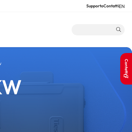
EN
Supporto
Contatti
Resour
Contatti
W
IKW