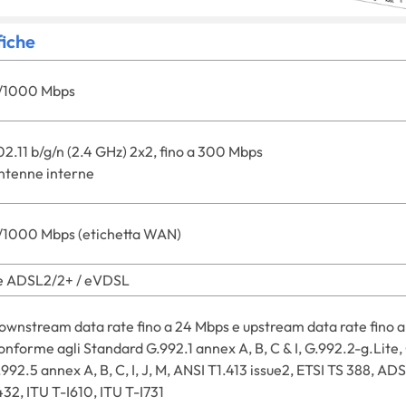
fiche
/1000 Mbps
02.11 b/g/n (2.4 GHz) 2x2, fino a 300 Mbps
ntenne interne
/1000 Mbps (etichetta WAN)
te ADSL2/2+ / eVDSL
ownstream data rate fino a 24 Mbps e upstream data rate fino a
nforme agli Standard G.992.1 annex A, B, C & I, G.992.2-g.Lite, G
992.5 annex A, B, C, I, J, M, ANSI T1.413 issue2, ETSI TS 388, AD
432, ITU T-I610, ITU T-I731