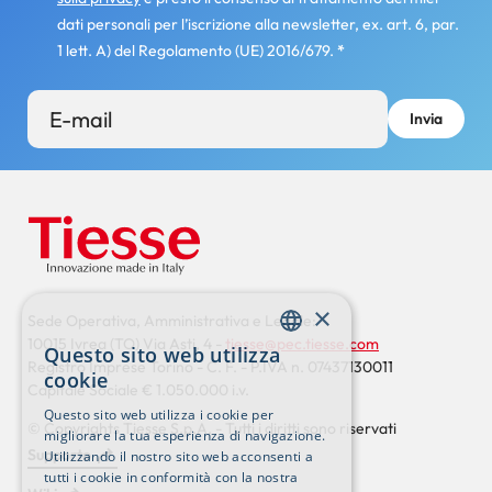
dati personali per l’iscrizione alla newsletter, ex. art. 6, par.
1 lett. A) del Regolamento (UE) 2016/679.
*
×
Sede Operativa, Amministrativa e Legale:
10015 Ivrea (TO) Via Asti, 4 -
tiesse@pec.tiesse.com
Questo sito web utilizza
ENGLISH
Registro Imprese Torino - C. F. - P.IVA n. 07437130011
cookie
Capitale Sociale € 1.050.000 i.v.
ITALIAN
Questo sito web utilizza i cookie per
© Copyrights Tiesse S.p.A. - Tutti i diritti sono riservati
migliorare la tua esperienza di navigazione.
Supporto
Utilizzando il nostro sito web acconsenti a
Footer
tutti i cookie in conformità con la nostra