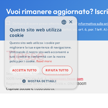
Vuoi rimanere aggiornato? Iscriv
×
Dichiaro di avere preso attenta visione dell’
informativa sulla pr
Questo sito web utilizza
personali per l’iscrizione alla newsletter, ex. art. 6, par. 1 lett
ENGLISH
cookie
ITALIAN
Questo sito web utilizza i cookie per
migliorare la tua esperienza di navigazione.
Utilizzando il nostro sito web acconsenti a
tutti i cookie in conformità con la nostra
policy per i cookie.
Read more
ACCETTA TUTTO
RIFIUTA TUTTO
Sede Operativa, Amministrativa e Legale:
10015 Ivrea (TO) Via Asti, 4 -
tiesse@pec.tiesse.com
MOSTRA DETTAGLI
Registro Imprese Torino - C. F. - P.IVA n. 07437130011
Capitale Sociale € 1.050.000 i.v.
© Copyrights Tiesse S.p.A. - Tutti i diritti sono riservati