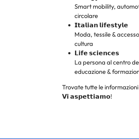
Smart mobility, automoti
circolare
𝗜𝘁𝗮𝗹𝗶𝗮𝗻 𝗹𝗶𝗳𝗲𝘀𝘁𝘆𝗹𝗲
Moda, tessile & accessor
cultura
𝗟𝗶𝗳𝗲 𝘀𝗰𝗶𝗲𝗻𝗰𝗲𝘀
La persona al centro de
educazione & formazion
Trovate tutte le informazioni
𝗩𝗶 𝗮𝘀𝗽𝗲𝘁𝘁𝗶𝗮𝗺𝗼!