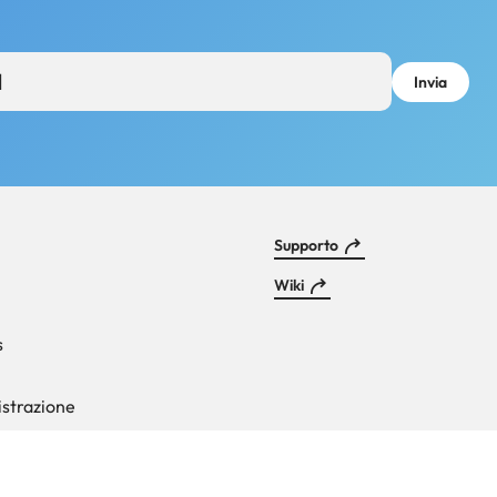
Supporto
Footer
Wiki
s
externals
strazione