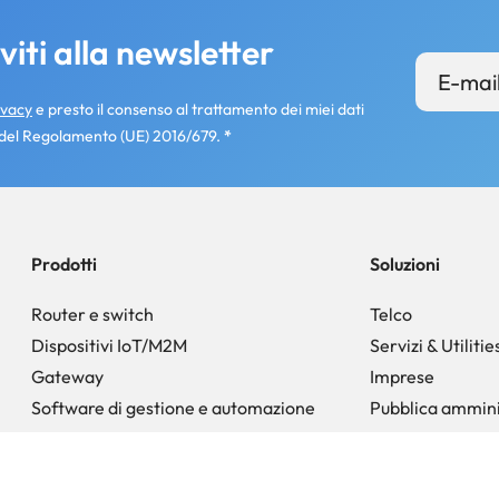
iti alla newsletter
ivacy
e presto il consenso al trattamento dei miei dati
. A) del Regolamento (UE) 2016/679.
*
Prodotti
Soluzioni
Router e switch
Telco
Dispositivi IoT/M2M
Servizi & Utilitie
Gateway
Imprese
Software di gestione e automazione
Pubblica ammini
Accessori