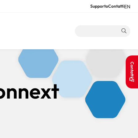
EN
Supporto
Contatti
Resour
Contatti
onnext