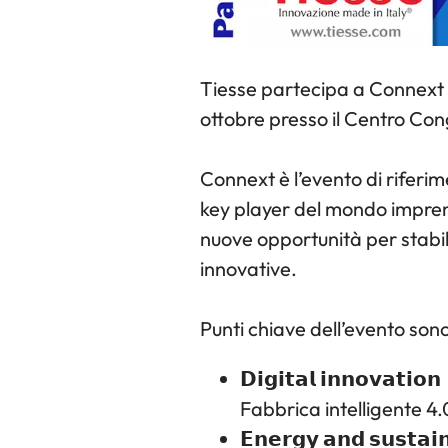
Tiesse partecipa a Connext To
ottobre presso il Centro Cong
Connext è l’evento di riferi
key player del mondo imprendi
nuove opportunità per stabil
innovative.
Punti chiave dell’evento sono
𝗗𝗶𝗴𝗶𝘁𝗮𝗹 𝗶𝗻𝗻𝗼𝘃𝗮𝘁𝗶𝗼𝗻
Fabbrica intelligente 4.0
𝗘𝗻𝗲𝗿𝗴𝘆 𝗮𝗻𝗱 𝘀𝘂𝘀𝘁𝗮𝗶𝗻