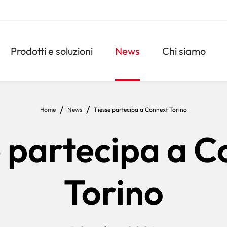
Navigazione
Prodotti e soluzioni
News
Chi siamo
principale
Home
News
Tiesse partecipa a Connext Torino
 partecipa a C
Torino