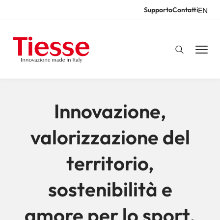
Salta
EN
Supporto
Contatti
Resources
al
contenuto
principale
Innovazione,
valorizzazione del
territorio,
sostenibilità e
amore per lo sport.