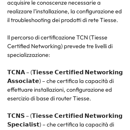
acquisire le conoscenze necessarie a
realizzare l’installazione, la configurazione ed
il troubleshooting dei prodotti di rete Tiesse.
Il percorso di certificazione TCN (Tiesse
Certified Networking) prevede tre livelli di
specializzazione:
𝗧𝗖𝗡𝗔 – (𝗧𝗶𝗲𝘀𝘀𝗲 𝗖𝗲𝗿𝘁𝗶𝗳𝗶𝗲𝗱 𝗡𝗲𝘁𝘄𝗼𝗿𝗸𝗶𝗻𝗴
𝗔𝘀𝘀𝗼𝗰𝗶𝗮𝘁𝗲) – che certifica la capacità di
effettuare installazioni, configurazione ed
esercizio di base di router Tiesse.
𝗧𝗖𝗡𝗦 – (𝗧𝗶𝗲𝘀𝘀𝗲 𝗖𝗲𝗿𝘁𝗶𝗳𝗶𝗲𝗱 𝗡𝗲𝘁𝘄𝗼𝗿𝗸𝗶𝗻𝗴
𝗦𝗽𝗲𝗰𝗶𝗮𝗹𝗶𝘀𝘁) – che certifica la capacità di