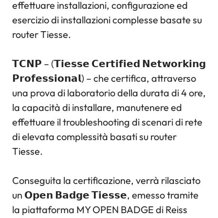
effettuare installazioni, configurazione ed
esercizio di installazioni complesse basate su
router Tiesse.
𝗧𝗖𝗡𝗣 – (𝗧𝗶𝗲𝘀𝘀𝗲 𝗖𝗲𝗿𝘁𝗶𝗳𝗶𝗲𝗱 𝗡𝗲𝘁𝘄𝗼𝗿𝗸𝗶𝗻𝗴
𝗣𝗿𝗼𝗳𝗲𝘀𝘀𝗶𝗼𝗻𝗮𝗹) – che certifica, attraverso
una prova di laboratorio della durata di 4 ore,
la capacità di installare, manutenere ed
effettuare il troubleshooting di scenari di rete
di elevata complessità basati su router
Tiesse.
Conseguita la certificazione, verrà rilasciato
un 𝗢𝗽𝗲𝗻 𝗕𝗮𝗱𝗴𝗲 𝗧𝗶𝗲𝘀𝘀𝗲, emesso tramite
la piattaforma MY OPEN BADGE di Reiss