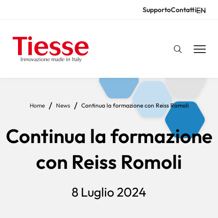
Salta
EN
Supporto
Contatti
Resources
al
contenuto
principale
Briciole
Home
News
Continua la formazione con Reiss Romoli
di
Continua la formazione
pane
con Reiss Romoli
8 Luglio 2024