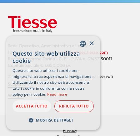
×
Sede Operativa, Amministrativa e Legale:
10015 Ivrea (TO) Via Asti, 4 -
tiesse@pec.tiesse.com
Questo sito web utilizza
ENGLISH
Registro Imprese Torino - C. F. - P.IVA n. 07437130011
cookie
Capitale Sociale € 1.050.000 i.v.
ITALIAN
Questo sito web utilizza i cookie per
© Copyrights Tiesse S.p.A. - Tutti i diritti sono riservati
migliorare la tua esperienza di navigazione.
Utilizzando il nostro sito web acconsenti a
Supporto
tutti i cookie in conformità con la nostra
Footer
policy per i cookie.
Read more
Wiki
externals
ACCETTA TUTTO
RIFIUTA TUTTO
MOSTRA DETTAGLI
Privacy
Cookies policy